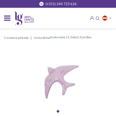
(+351) 244 723 626
andorinha 11.5x8x2.5cm lilas
cerámica pintada
golondrina