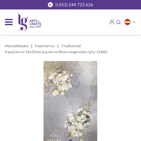
(+351) 244 723 626
manualidades
papel arroz
tradicional
papel arroz 54x33cm la p.vie en fleurs magnolias i pfy-12882