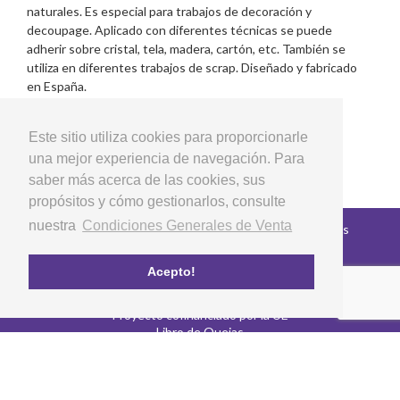
naturales. Es especial para trabajos de decoración y
decoupage. Aplicado con diferentes técnicas se puede
adherir sobre cristal, tela, madera, cartón, etc. También se
utiliza en diferentes trabajos de scrap. Diseñado y fabricado
en España.
Este sitio utiliza cookies para proporcionarle
una mejor experiencia de navegación. Para
saber más acerca de las cookies, sus
propósitos y cómo gestionarlos, consulte
nuestra
Condiciones Generales de Venta
Copyright © 2026 LG Arts Crafts Todos los derechos
reservados
Condiciones Generales de Venta
Acepto!
Preguntas Frecuentes
Política de privacidad y cookies
Proyecto cofinanciado por la UE
Libro de Quejas