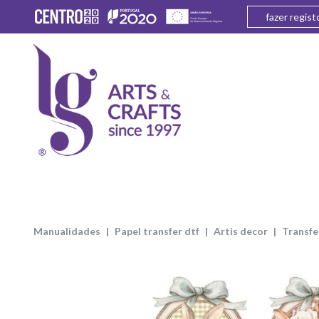
fazer regist
manualidades
papel transfer dtf
artis decor
transf