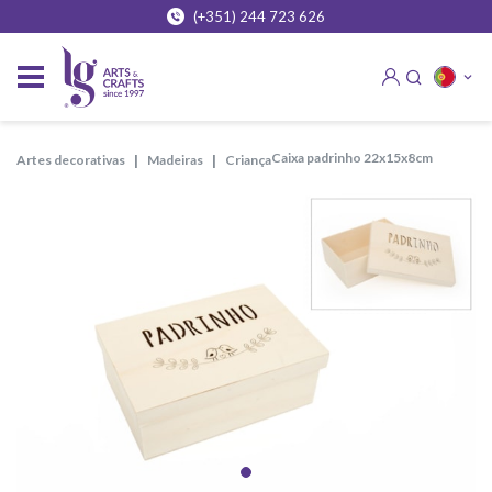
(+351) 244 723 626
caixa padrinho 22x15x8cm
artes decorativas
madeiras
criança