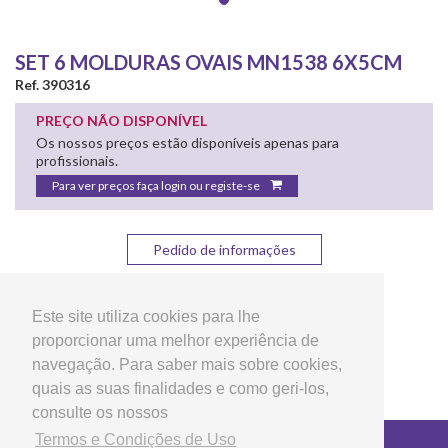
SET 6 MOLDURAS OVAIS MN1538 6X5CM
Ref. 390316
PREÇO NÃO DISPONÍVEL
Os nossos preços estão disponíveis apenas para
profissionais.
Para ver preços faça login ou registe-se
Pedido de informações
Partilhar:
Este site utiliza cookies para lhe
proporcionar uma melhor experiência de
navegação. Para saber mais sobre cookies,
quais as suas finalidades e como geri-los,
consulte os nossos
Termos e Condições de Uso
Copyright © 2026 LG Arts Crafts Todos os direitos