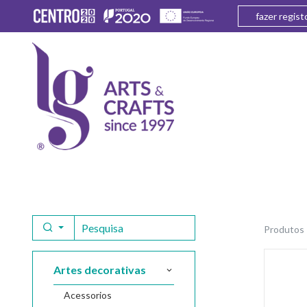
fazer regist
produtos
artes decorativas
acessorios