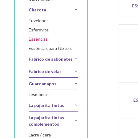
ES
chacota
envelopes
esferovite
essências
essências para têxteis
fabrico de sabonetes
fabrico de velas
guardanapos
jesmonite
E
la pajarita tintas
la pajarita tintas
complementos
lacre / cera