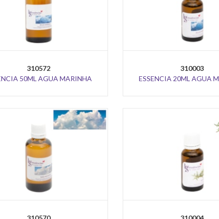
310572
310003
ENCIA 50ML AGUA MARINHA
ESSENCIA 20ML AGUA 
310570
310004