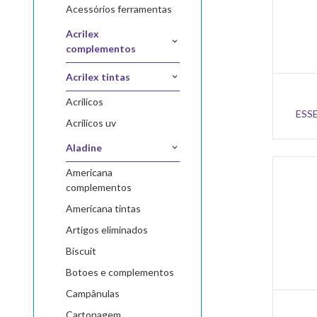
acessórios ferramentas
acrilex
complementos
acrilex tintas
acrilicos
ESS
acrílicos uv
aladine
americana
complementos
americana tintas
artigos eliminados
biscuit
botoes e complementos
campânulas
cartonagem