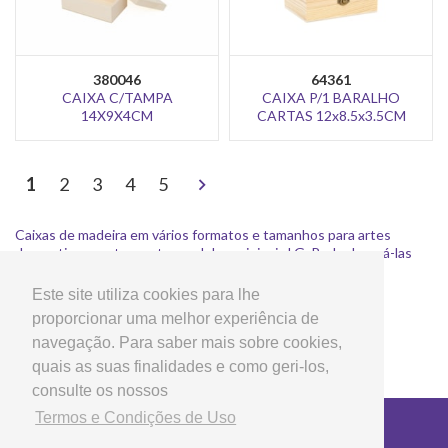
380046
64361
CAIXA C/TAMPA
CAIXA P/1 BARALHO
14X9X4CM
CARTAS 12x8.5x3.5CM
>
1
2
3
4
5
Caixas de madeira em vários formatos e tamanhos para artes
decorativas e artesanato, modelos originais LG. Pode decorá-las
com tinta acrílica, papel, tecido, etc.
Este site utiliza cookies para lhe
proporcionar uma melhor experiência de
navegação. Para saber mais sobre cookies,
quais as suas finalidades e como geri-los,
consulte os nossos
Termos e Condições de Uso
Copyright © 2026 LG Arts Crafts Todos os direitos
reservados