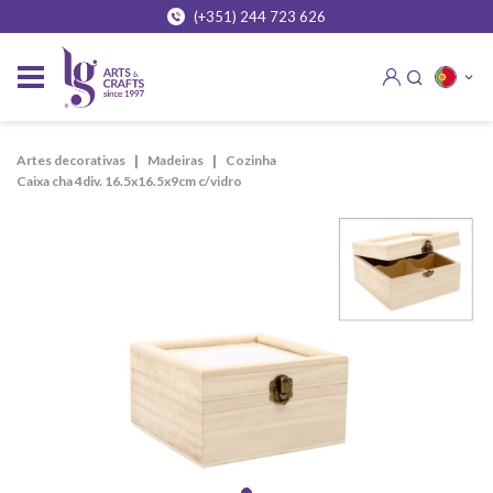
(+351) 244 723 626
artes decorativas
madeiras
cozinha
caixa cha 4div. 16.5x16.5x9cm c/vidro