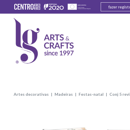
fazer regist
artes decorativas
madeiras
festas-natal
conj 5 re