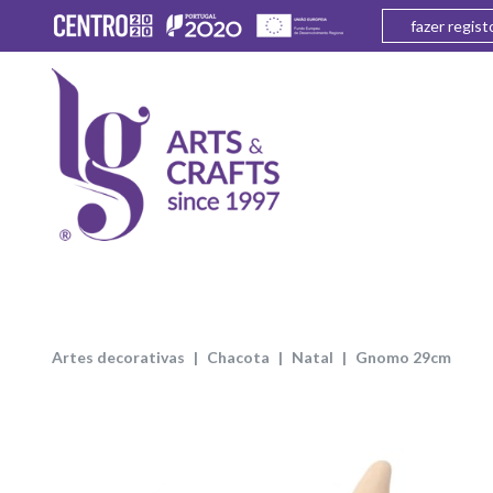
fazer regist
artes decorativas
chacota
natal
gnomo 29cm