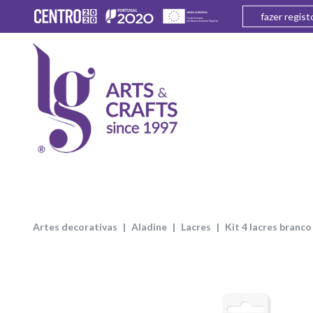
fazer regist
artes decorativas
aladine
lacres
kit 4 lacres bran