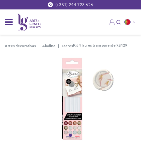
(+351) 244 723 626
kit 4 lacres transparente 72429
artes decorativas
aladine
lacres