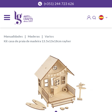
(+351) 244 723 626
manualidades
maderas
varios
kit casa de praia de madeira 13.5x13x18cm rayher