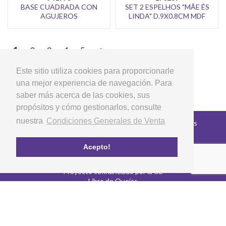
BASE CUADRADA CON
SET 2 ESPELHOS "MÃE ÉS
AGUJEROS
LINDA" D.9X0.8CM MDF
>
1
2
3
4
5
Este sitio utiliza cookies para proporcionarle
una mejor experiencia de navegación. Para
saber más acerca de las cookies, sus
propósitos y cómo gestionarlos, consulte
nuestra
Condiciones Generales de Venta
Copyright © 2026 LG Arts Crafts Todos los derechos
reservados
Condiciones Generales de Venta
Acepto!
Preguntas Frecuentes
Política de privacidad y cookies
Proyecto cofinanciado por la UE
Libro de Quejas