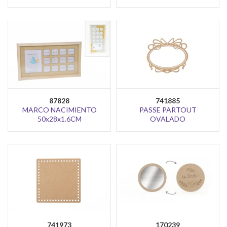
87828
741885
MARCO NACIMIENTO
PASSE PARTOUT
50x28x1.6CM
OVALADO
741973
170239