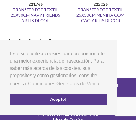
221765
222025
TRANSFER DTF TEXTIL
TRANSFER DTF TEXTIL
25X30CM NAVY FRIENDS
25X30CM MENINA COM
ARTIS DECOR
CAO ARTIS DECOR
>
1
2
3
4
5
Este sitio utiliza cookies para proporcionarle
una mejor experiencia de navegación. Para
saber más acerca de las cookies, sus
propósitos y cómo gestionarlos, consulte
nuestra
Condiciones Generales de Venta
Copyright © 2026 LG Arts Crafts Todos los derechos
reservados
Condiciones Generales de Venta
Acepto!
Preguntas Frecuentes
Política de privacidad y cookies
Proyecto cofinanciado por la UE
Libro de Quejas