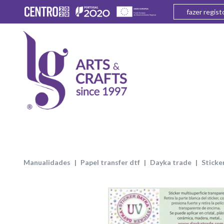
fazer regist
manualidades
papel transfer dtf
dayka trade
stick