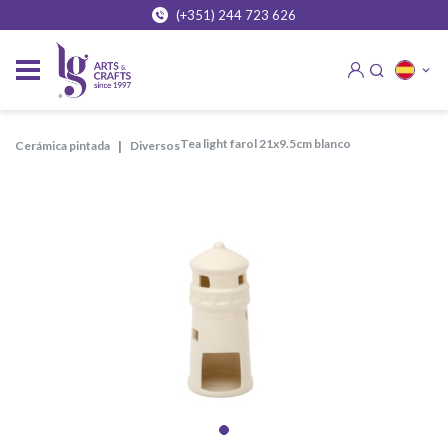
(+351) 244 723 626
tea light farol 21x9.5cm blanco
cerámica pintada
diversos