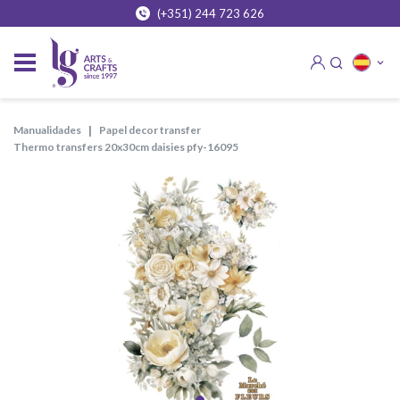
(+351) 244 723 626
manualidades
papel decor transfer
thermo transfers 20x30cm daisies pfy-16095