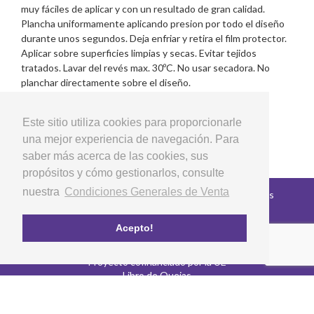
muy fáciles de aplicar y con un resultado de gran calidad.
Plancha uniformamente aplicando presion por todo el diseño
durante unos segundos. Deja enfriar y retira el film protector.
Aplicar sobre superficies limpias y secas. Evitar tejidos
tratados. Lavar del revés max. 30ºC. No usar secadora. No
planchar directamente sobre el diseño.
Este sitio utiliza cookies para proporcionarle
una mejor experiencia de navegación. Para
saber más acerca de las cookies, sus
propósitos y cómo gestionarlos, consulte
nuestra
Condiciones Generales de Venta
Copyright © 2026 LG Arts Crafts Todos los derechos
reservados
Condiciones Generales de Venta
Acepto!
Preguntas Frecuentes
Política de privacidad y cookies
Proyecto cofinanciado por la UE
Libro de Quejas