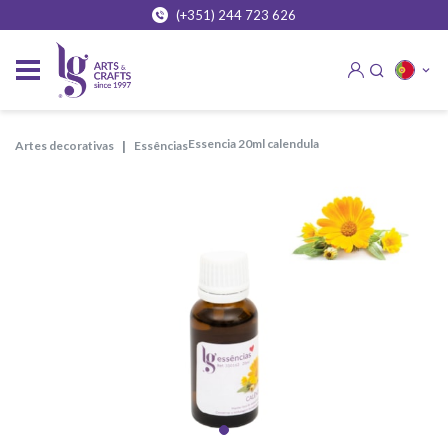
(+351) 244 723 626
essencia 20ml calendula
artes decorativas
essências