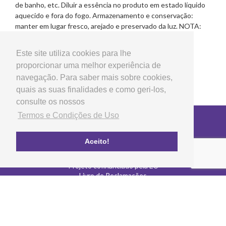
de banho, etc. Diluir a essência no produto em estado líquido
aquecido e fora do fogo. Armazenamento e conservação:
manter em lugar fresco, arejado e preservado da luz. NOTA:
Uso externo (não ingerir).
Este site utiliza cookies para lhe
proporcionar uma melhor experiência de
navegação. Para saber mais sobre cookies,
quais as suas finalidades e como geri-los,
consulte os nossos
Termos e Condições de Uso
Copyright © 2026 LG Arts Crafts Todos os direitos
reservados
Termos e Condições de Uso
Aceito!
FAQ's
Política de privacidade e cookies
Projeto cofinanciado pela EU
Livro de Reclamações