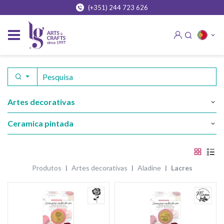
(+351) 244 723 626
artes decorativas
ceramica pintada
produtos
artes decorativas
aladine
lacres