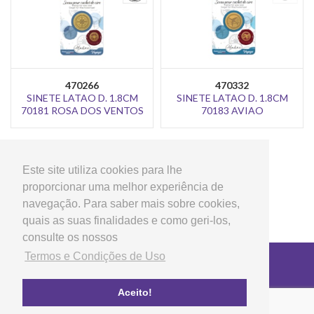
470266
470332
SINETE LATAO D. 1.8CM
SINETE LATAO D. 1.8CM
70181 ROSA DOS VENTOS
70183 AVIAO
<
>
1
2
3
4
5
6
7
Este site utiliza cookies para lhe
proporcionar uma melhor experiência de
navegação. Para saber mais sobre cookies,
quais as suas finalidades e como geri-los,
consulte os nossos
Termos e Condições de Uso
Copyright © 2026 LG Arts Crafts Todos os direitos
reservados
Termos e Condições de Uso
Aceito!
FAQ's
Política de privacidade e cookies