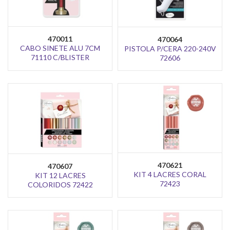
470011
470064
CABO SINETE ALU 7CM
PISTOLA P/CERA 220-240V
71110 C/BLISTER
72606
470621
470607
KIT 4 LACRES CORAL
KIT 12 LACRES
72423
COLORIDOS 72422