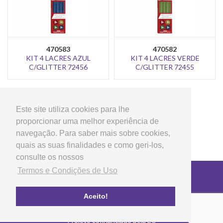
470583
470582
KIT 4 LACRES AZUL
KIT 4 LACRES VERDE
C/GLITTER 72456
C/GLITTER 72455
>
1
2
3
4
5
Este site utiliza cookies para lhe
proporcionar uma melhor experiência de
navegação. Para saber mais sobre cookies,
quais as suas finalidades e como geri-los,
consulte os nossos
Termos e Condições de Uso
Copyright © 2026 LG Arts Crafts Todos os direitos
reservados
Termos e Condições de Uso
Aceito!
FAQ's
Política de privacidade e cookies
Projeto cofinanciado pela EU