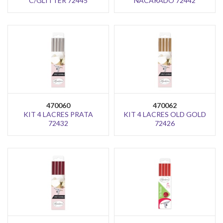
C/GLITTER 72445
NACARADO 72442
470060
470062
KIT 4 LACRES PRATA
KIT 4 LACRES OLD GOLD
72432
72426